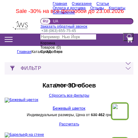
Главная
О магазине
Статьи
Оплата и доставка
Отзывы
Контакты
Sale -30% на все фотообои до 23.08.2026
Соглашение
RU
UA
Заказать обратный звонок
+38 (063) 655-75-45
Корзина
Товаров:
(
0
)
Главная
Каталог 3Д обоев
Сумма:
0
грн
ФИЛЬТР
Каталог 3D обоев
Выберите цвет:
Сбросить все фильтры
Бежевый цветок
Индивидуальные размеры, Цена от
630
462
грн
Рассчитать