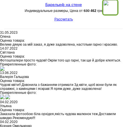
Барельеф на стене
Индивидуальные размеры, Цена от
630
462
грн
Рассчитать
31.05.2023
Олена
Оценка товара:
Велике дякую за мій заказ, я дуже задоволена, настільки гарно і красиво.
14.07.2022
Світлана
Оценка товара:
Фотошпалери просто чудові! Окрім того що гарні, так ще й добре клеяться.
Прикрепленные фото:
13.06.2022
Валерія Гальцова
Оценка товара:
Чудові квіти!! Дзвонила з бажанням отримати 3д квіти, щоб вони були як
справжні, з камінцями і яскраві Я прям дуже, дуже задоволена!
Прикрепленные фото:
04.02.2020
Ульяна
Оценка товара:
Заказала фотообою біла орхідея,якість чудова малюнок теж.Доставили
швидко.Рекомендую!!!
04.02.2020
Ксения Омельченко