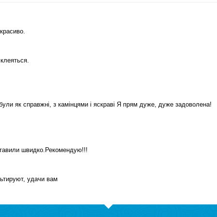
 красиво.
 клеяться.
були як справжні, з камінцями і яскраві Я прям дуже, дуже задоволена!
ставили швидко.Рекомендую!!!
ьтируют, удачи вам