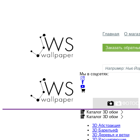
Главная
О мага
Заказать обратны
Мы в соцсетях:
ФОТОО
Каталог 3D обои
Каталог 3D обои
3D Абстракция
3D Барельеф
3D Деревья и ветки
3D Расширяющие