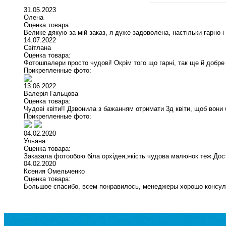
31.05.2023
Олена
Оценка товара:
Велике дякую за мій заказ, я дуже задоволена, настільки гарно і
14.07.2022
Світлана
Оценка товара:
Фотошпалери просто чудові! Окрім того що гарні, так ще й добре
Прикрепленные фото:
13.06.2022
Валерія Гальцова
Оценка товара:
Чудові квіти!! Дзвонила з бажанням отримати 3д квіти, щоб вони 
Прикрепленные фото:
04.02.2020
Ульяна
Оценка товара:
Заказала фотообою біла орхідея,якість чудова малюнок теж.До
04.02.2020
Ксения Омельченко
Оценка товара:
Большое спасибо, всем понравилось, менеджеры хорошо консул