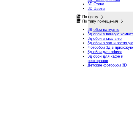
3D Стена
3D Цветы
По цвету
По типу помещения
3Д обои на кухню
3д обои в ванную комна
3д обои в спальню
3д обои в зал и гостину
Фотообои 3д в прихожую
3д обои для офиса
3д обои для кафе и
ресторанов
Детские фотообои 3D