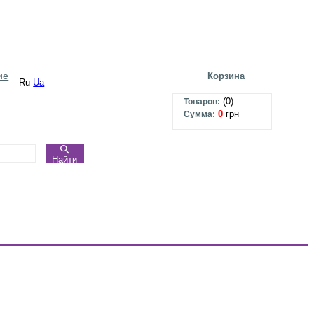
ие
Корзина
Ru
Ua
(
0
)
Товаров:
0
грн
Сумма:
Найти