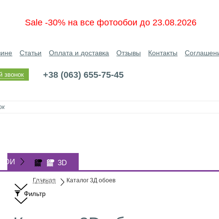
Sale -30% на все фотообои до 23.08.2026
зине
Статьи
Оплата и доставка
Отзывы
Контакты
Соглашен
+38 (063) 655-75-45
й звонок
БОИ
3D
Главная
Каталог 3Д обоев
ОБОИ
Фильтр