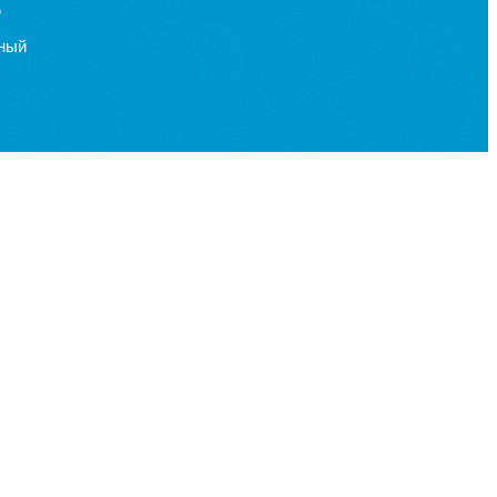
?
ьный