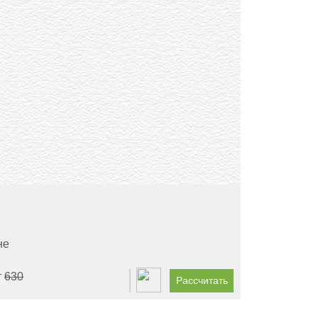
не
т
630
Рассчитать