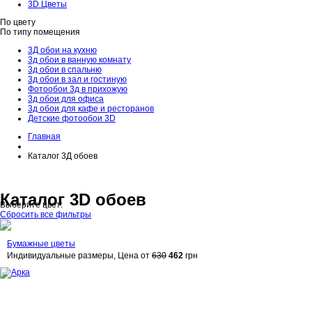
3D Цветы
По цвету
По типу помещения
3Д обои на кухню
3д обои в ванную комнату
3д обои в спальню
3д обои в зал и гостиную
Фотообои 3д в прихожую
3д обои для офиса
3д обои для кафе и ресторанов
Детские фотообои 3D
Главная
Каталог 3Д обоев
Каталог 3D обоев
Выберите цвет:
Сбросить все фильтры
Бумажные цветы
Индивидуальные размеры, Цена от
630
462
грн