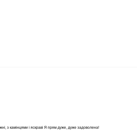
жні, з камінцями і яскраві Я прям дуже, дуже задоволена!