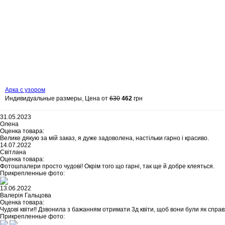
Арка с узором
Индивидуальные размеры, Цена от
630
462
грн
31.05.2023
Олена
Оценка товара:
Велике дякую за мій заказ, я дуже задоволена, настільки гарно і красиво.
14.07.2022
Світлана
Оценка товара:
Фотошпалери просто чудові! Окрім того що гарні, так ще й добре клеяться.
Прикрепленные фото:
13.06.2022
Валерія Гальцова
Оценка товара:
Чудові квіти!! Дзвонила з бажанням отримати 3д квіти, щоб вони були як справ
Прикрепленные фото: