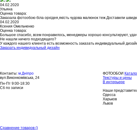
04.02.2020
Ульяна
Оценка товара:
Заказала фотообою біла орхідея,якість чудова малюнок теж.Доставили швидк
04.02.2020
Ксения Омельченко
Оценка товара:
Большое спасибо, всем понравилось, менеджеры хорошо консультируют, уда
Не нашли ничего подходящего?
У каждого нашего клиента есть возможность заказать индивидуальный дизай
Заказать индивидуальный дизайн
Контакты:
м.Дніпро
ФОТООБОИ
Катало
вул.Виконкомівська, 24
Текстуры и цены
В интерьере
Пн-Пт 9:00-18:30
Сб по записи
Наши представител
Одесса
Харьков
Львов
Сравнение товаров
(
)