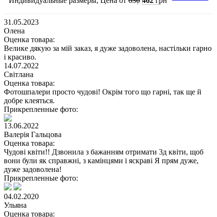
Индивидуальные размеры, Цена от
630
462
грн
31.05.2023
Олена
Оценка товара:
Велике дякую за мій заказ, я дуже задоволена, настільки гарно
і красиво.
14.07.2022
Світлана
Оценка товара:
Фотошпалери просто чудові! Окрім того що гарні, так ще й
добре клеяться.
Прикрепленные фото:
13.06.2022
Валерія Гальцова
Оценка товара:
Чудові квіти!! Дзвонила з бажанням отримати 3д квіти, щоб
вони були як справжні, з камінцями і яскраві Я прям дуже,
дуже задоволена!
Прикрепленные фото:
04.02.2020
Ульяна
Оценка товара: