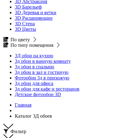
3D Абстракция
3D Барельеф
3D Деревья и ветки
3D Расширяющие
3D Стена
3D Цветы
По цвету
По типу помещения
3Д обои на кухню
3д обои в ванную комнату
3д обои в спальню
3д обои в зал и гостиную
Фотообои 3д в прихожую
3д обои для офиса
3д обои для кафе и ресторанов
Детские фотообои 3D
Главная
Каталог 3Д обоев
Фильтр