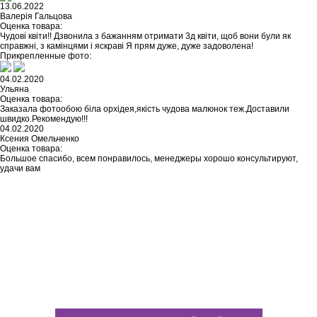
13.06.2022
Валерія Гальцова
Оценка товара:
Чудові квіти!! Дзвонила з бажанням отримати 3д квіти, щоб вони були як
справжні, з камінцями і яскраві Я прям дуже, дуже задоволена!
Прикрепленные фото:
04.02.2020
Ульяна
Оценка товара:
Заказала фотообою біла орхідея,якість чудова малюнок теж.Доставили
швидко.Рекомендую!!!
04.02.2020
Ксения Омельченко
Оценка товара:
Большое спасибо, всем понравилось, менеджеры хорошо консультируют,
удачи вам
Не нашли ничего подходящего?
У каждого нашего клиента есть
возможность заказать
индивидуальный дизайн