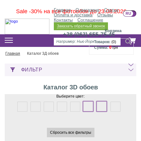
Главная
О магазине
Статьи
Sale -30% на все фотообои до 23.08.2026
RU
U
Оплата и доставка
Отзывы
Контакты
Соглашение
Заказать обратный звонок
Корзина
+38 (063) 655-75-45
Товаров:
(
0
)
0
Сумма:
грн
Главная
Каталог 3Д обоев
ФИЛЬТР
Каталог 3D обоев
Выберите цвет:
Сбросить все фильтры