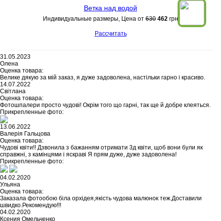
Ветка над водой
Индивидуальные размеры, Цена от
630
462
грн
Рассчитать
31.05.2023
Олена
Оценка товара:
Велике дякую за мій заказ, я дуже задоволена, настільки гарно і красиво.
14.07.2022
Світлана
Оценка товара:
Фотошпалери просто чудові! Окрім того що гарні, так ще й добре клеяться.
Прикрепленные фото:
13.06.2022
Валерія Гальцова
Оценка товара:
Чудові квіти!! Дзвонила з бажанням отримати 3д квіти, щоб вони були як
справжні, з камінцями і яскраві Я прям дуже, дуже задоволена!
Прикрепленные фото:
04.02.2020
Ульяна
Оценка товара:
Заказала фотообою біла орхідея,якість чудова малюнок теж.Доставили
швидко.Рекомендую!!!
04.02.2020
Ксения Омельченко