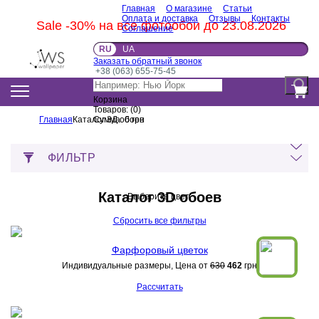
Главная
О магазине
Статьи
Оплата и доставка
Отзывы
Контакты
Sale -30% на все фотообои до 23.08.2026
Соглашение
RU
UA
Заказать обратный звонок
+38 (063) 655-75-45
Корзина
Товаров:
(
0
)
Главная
Каталог 3Д обоев
Сумма:
0
грн
ФИЛЬТР
Каталог 3D обоев
Выберите цвет:
Сбросить все фильтры
Фарфоровый цветок
Индивидуальные размеры, Цена от
630
462
грн
Рассчитать