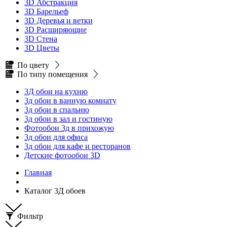
3D Абстракция
3D Барельеф
3D Деревья и ветки
3D Расширяющие
3D Стена
3D Цветы
По цвету
По типу помещения
3Д обои на кухню
3д обои в ванную комнату
3д обои в спальню
3д обои в зал и гостиную
Фотообои 3д в прихожую
3д обои для офиса
3д обои для кафе и ресторанов
Детские фотообои 3D
Главная
Каталог 3Д обоев
Фильтр