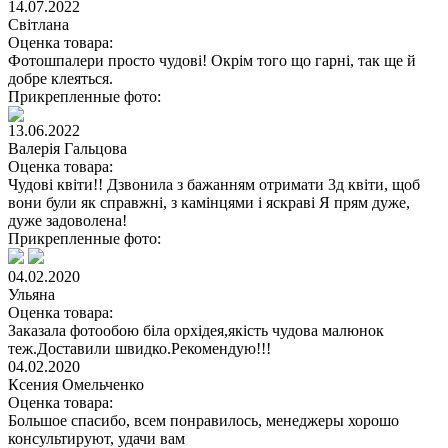
14.07.2022
Світлана
Оценка товара:
Фотошпалери просто чудові! Окрім того що гарні, так ще й
добре клеяться.
Прикрепленные фото:
13.06.2022
Валерія Гальцова
Оценка товара:
Чудові квіти!! Дзвонила з бажанням отримати 3д квіти, щоб
вони були як справжні, з камінцями і яскраві Я прям дуже,
дуже задоволена!
Прикрепленные фото:
04.02.2020
Ульяна
Оценка товара:
Заказала фотообою біла орхідея,якість чудова малюнок
теж.Доставили швидко.Рекомендую!!!
04.02.2020
Ксения Омельченко
Оценка товара:
Большое спасибо, всем понравилось, менеджеры хорошо
консультируют, удачи вам