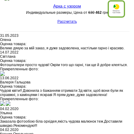
Арка с узором
Индивидуальные размеры, Цена от
630
462
грн
Рассчитать
31.05.2023
Олена
Оценка товара:
Велике дякую за мій заказ, я дуже задоволена, настільки гарно і красиво.
14.07.2022
Світлана
Оценка товара:
Фотошпалери просто чудові! Окрім того що гарні, так ще й добре клеяться.
Прикрепленные фото:
13.06.2022
Валерія Гальцова
Оценка товара:
Чудові квіти!! Дзвонила з бажанням отримати 3д квіти, щоб вони були як
справжні, з камінцями і яскраві Я прям дуже, дуже задоволена!
Прикрепленные фото:
04.02.2020
Ульяна
Оценка товара:
Заказала фотообою біла орхідея,якість чудова малюнок теж.Доставили
швидко.Рекомендую!!!
04.02.2020