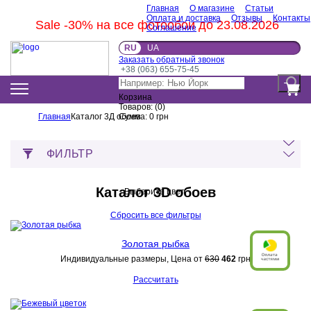
Главная
О магазине
Статьи
Оплата и доставка
Отзывы
Контакты
Sale -30% на все фотообои до 23.08.2026
Соглашение
RU
UA
Заказать обратный звонок
+38 (063) 655-75-45
Корзина
Товаров:
(
0
)
Главная
Каталог 3Д обоев
Сумма:
0
грн
ФИЛЬТР
Каталог 3D обоев
Выберите цвет:
Сбросить все фильтры
Золотая рыбка
Индивидуальные размеры, Цена от
630
462
грн
Рассчитать