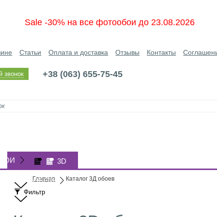
Sale -30% на все фотообои до 23.08.2026
зине
Статьи
Оплата и доставка
Отзывы
Контакты
Соглашен
+38 (063) 655-75-45
й звонок
БОИ
3D
Главная
Каталог 3Д обоев
ОБОИ
Фильтр