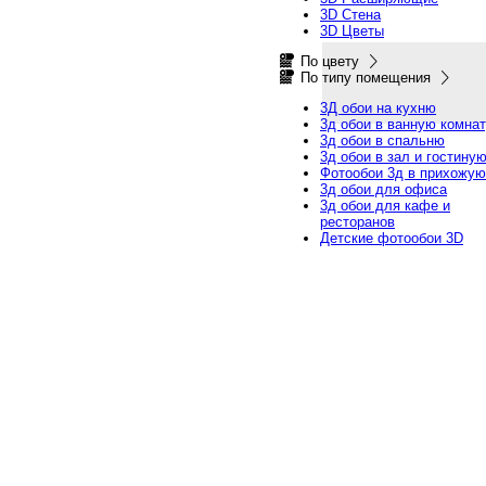
3D Стена
3D Цветы
По цвету
По типу помещения
3Д обои на кухню
3д обои в ванную комна
3д обои в спальню
3д обои в зал и гостину
Фотообои 3д в прихожую
3д обои для офиса
3д обои для кафе и
ресторанов
Детские фотообои 3D