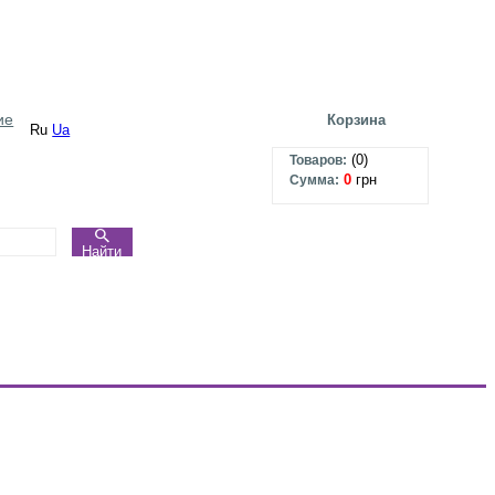
ие
Корзина
Ru
Ua
(
0
)
Товаров:
0
грн
Сумма:
Найти