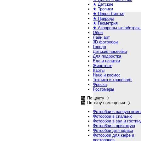
★ Детские
★ Тропики
★ Перья-Листья
★ Природа
★ Геометрия
★ Акварельные абстрак
Обои
Лайн арт
3D фотообои
Города
Детские наклейки
Для подростка
Еда и напитки
Животные
Карты
Небо и космос
Техника и транспорт
Фреска
Ростомеры
По цвету
По типу помещения
Фотообои в ванную комн
Фотообои в спальню
Фотообои в зал и гостин
Фотообои в прихожую
Фотообои для офиса
Фотообои для кафе и
ресторанов