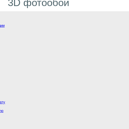
3D фотообои
ции
ату
ую