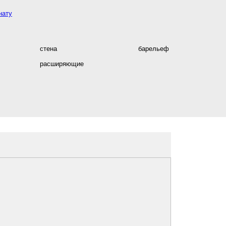
нату
стена
барельеф
расширяющие