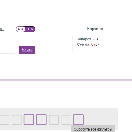
ие
Корзина
RU
UA
Товаров:
(
0
)
0
Сумма:
грн
Найти
Сбросить все фильтры