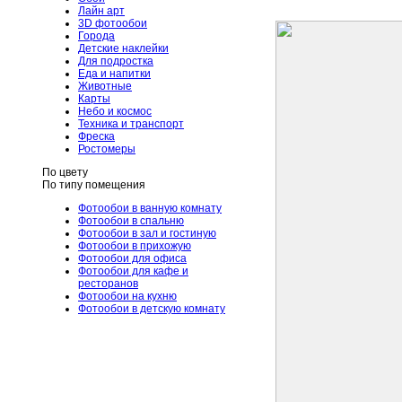
Лайн арт
3D фотообои
Города
Детские наклейки
Для подростка
Еда и напитки
Животные
Карты
Небо и космос
Техника и транспорт
Фреска
Ростомеры
По цвету
По типу помещения
Фотообои в ванную комнату
Фотообои в спальню
Фотообои в зал и гостиную
Фотообои в прихожую
Фотообои для офиса
Фотообои для кафе и
ресторанов
Фотообои на кухню
Фотообои в детскую комнату