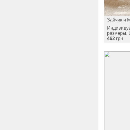
Зайчик и 
Индивиду
размеры, 
462
грн