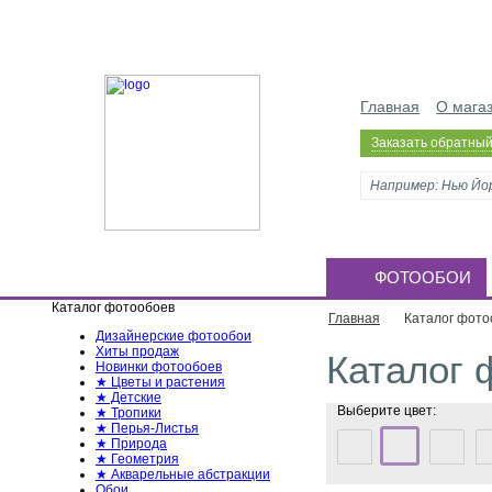
Главная
О мага
Заказать обратный
ФОТООБОИ
Каталог фотообоев
Главная
Каталог фото
Дизайнерские фотообои
Хиты продаж
Каталог 
Новинки фотообоев
★ Цветы и растения
★ Детские
Выберите цвет:
★ Тропики
★ Перья-Листья
★ Природа
★ Геометрия
★ Акварельные абстракции
Обои