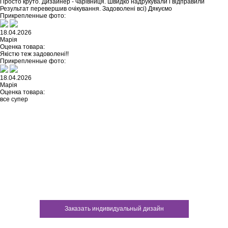
Просто круто. Дизайнер - чарівниця. Швидко надрукували і відправили
Результат перевершив очікування. Задоволені всі) Дякуємо
Прикрепленные фото:
18.04.2026
Марія
Оценка товара:
Якістю теж задоволені!!
Прикрепленные фото:
18.04.2026
Марія
Оценка товара:
все супер
Не нашли ничего подходящего?
У каждого нашего клиента есть
возможность заказать
индивидуальный дизайн
Заказать индивидуальный дизайн