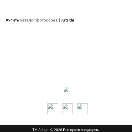
Каталог фотообоев
Купить
| Artside
Контакты:
м.Дніпро
вул.Виконкомівська, 24
Пн-Пт 9:00-18:30
Сб по записи
Мы в соцсетях:
ТМ Artside © 2026 Все права защищены