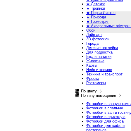
★ Детские
★ Тропики
★ Перья-Листья
★ Природа
★ Геометрия
★ Акварельные абстрак
Обои
Лайн арт
3D фотообои
Города
Детские наклейки
Для подростка
Еда и напитки
Животные
Карты
Небо и космос
Техника и транспорт
Фреска
Ростомеры
По цвету
По типу помещения
Фотообои в ванную комн
Фотообои в спальню
Фотообои в зал и гостин
Фотообои в прихожую
Фотообои для офиса
Фотообои для кафе и
ресторанов