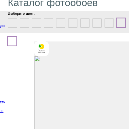
Каталог фотообоев
Выберите цвет:
ции
ату
ую