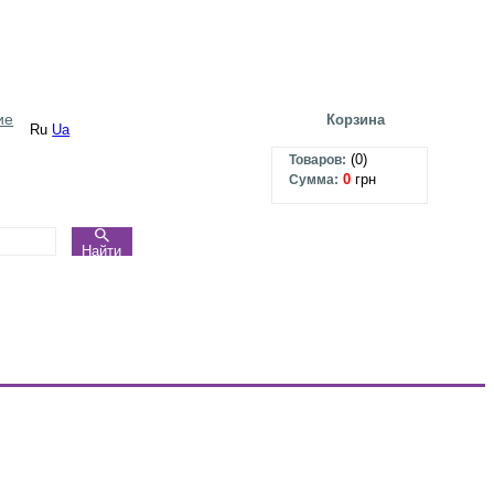
ие
Корзина
Ru
Ua
(
0
)
Товаров:
0
грн
Сумма:
Найти