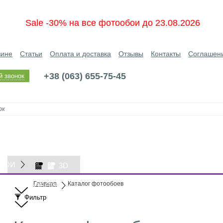
Sale -30% на все фотообои до 23.08.2026
зине
Статьи
Оплата и доставка
Отзывы
Контакты
Соглашен
+38 (063) 655-75-45
й звонок
БОИ
3D
Главная
Каталог фотообоев
ОБОИ
Фильтр