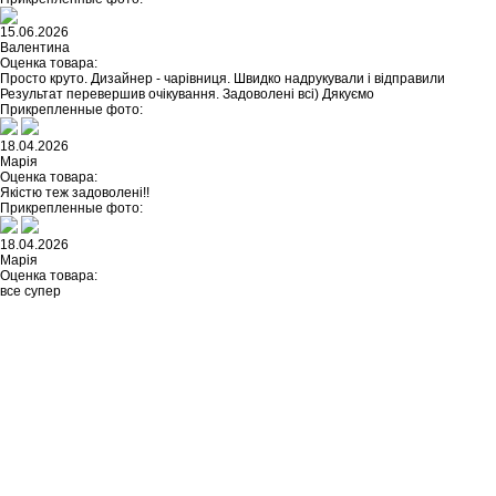
15.06.2026
Валентина
Оценка товара:
Просто круто. Дизайнер - чарівниця. Швидко надрукували і відправили
Результат перевершив очікування. Задоволені всі) Дякуємо
Прикрепленные фото:
18.04.2026
Марія
Оценка товара:
Якістю теж задоволені!!
Прикрепленные фото:
18.04.2026
Марія
Оценка товара:
все супер
Не нашли ничего подходящего?
У каждого нашего клиента есть
возможность заказать
индивидуальный дизайн