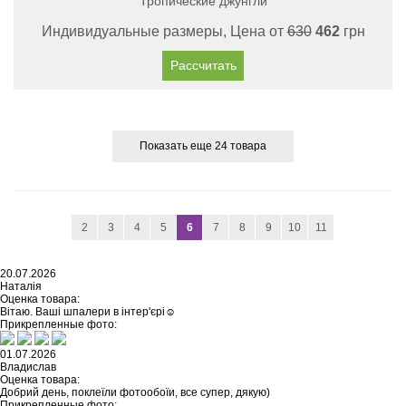
Тропические джунгли
Индивидуальные размеры, Цена от
630
462
грн
Рассчитать
Показать еще 24 товара
2
3
4
5
6
7
8
9
10
11
20.07.2026
Наталія
Оценка товара:
Вітаю. Ваші шпалери в інтер'єрі☺️
Прикрепленные фото:
01.07.2026
Владислав
Оценка товара:
Добрий день, поклеїли фотообоїи, все супер, дякую)
Прикрепленные фото: