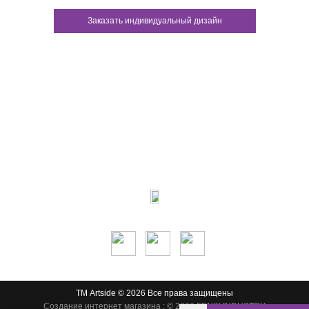
Заказать индивидуальный дизайн
Контакты:
м.Дніпро
вул.Виконкомівська, 24
Пн-Пт 9:00-18:30
Сб по записи
Мы в соцсетях:
ТМ Artside © 2026 Все права защищены
Создание интернет магазина
: © 2026 FENIX INDUSTRY