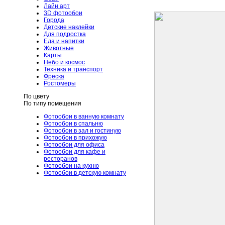
Лайн арт
3D фотообои
Города
Детские наклейки
Для подростка
Еда и напитки
Животные
Карты
Небо и космос
Техника и транспорт
Фреска
Ростомеры
По цвету
По типу помещения
Фотообои в ванную комнату
Фотообои в спальню
Фотообои в зал и гостиную
Фотообои в прихожую
Фотообои для офиса
Фотообои для кафе и
ресторанов
Фотообои на кухню
Фотообои в детскую комнату