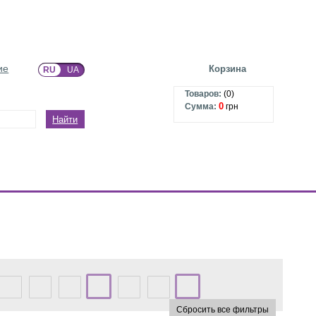
ие
Корзина
RU
UA
Товаров:
(
0
)
0
Сумма:
грн
Найти
Сбросить все фильтры