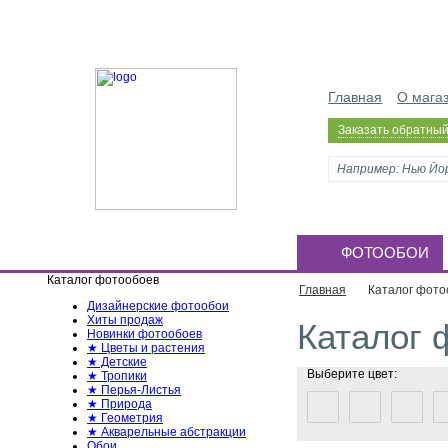
Главная
О мага
Заказать обратный
ФОТООБОИ
Каталог фотообоев
Главная
Каталог фото
Дизайнерские фотообои
Хиты продаж
Каталог 
Новинки фотообоев
★ Цветы и растения
★ Детские
Выберите цвет:
★ Тропики
★ Перья-Листья
★ Природа
★ Геометрия
★ Акварельные абстракции
Обои