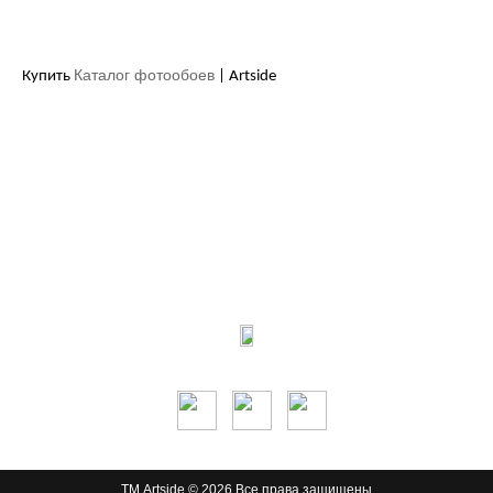
Каталог фотообоев
Купить
| Artside
Контакты:
м.Дніпро
вул.Виконкомівська, 24
Пн-Пт 9:00-18:30
Сб по записи
Мы в соцсетях:
ТМ Artside © 2026 Все права защищены