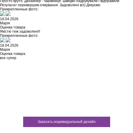
Просто круто. Дизайнер - чарівниця. Швидко надрукували і відправили
Результат перевершив очікування. Задоволені всі) Дякуємо
Прикрепленные фото:
18.04.2026
Марія
Оценка товара:
Якістю теж задоволені!!
Прикрепленные фото:
18.04.2026
Марія
Оценка товара:
все супер
Не нашли ничего подходящего?
У каждого нашего клиента есть
возможность заказать
индивидуальный дизайн
Заказать индивидуальный дизайн