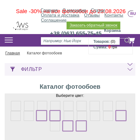
Главная
О магазине
Статьи
Sale -30% на все фотообои до 23.08.2026
RU
Оплата и доставка
Отзывы
Контакты
Соглашение
Заказать обратный звонок
Корзина
+38 (063) 655-75-45
Товаров:
(
0
)
0
Сумма:
грн
Главная
Каталог фотообоев
ФИЛЬТР
Каталог фотообоев
Выберите цвет: