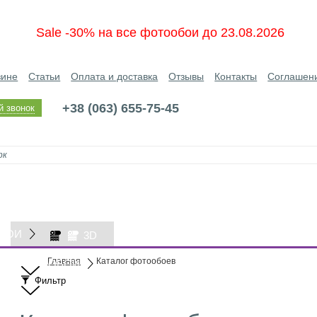
Sale -30% на все фотообои до 23.08.2026
зине
Статьи
Оплата и доставка
Отзывы
Контакты
Соглашен
+38 (063) 655-75-45
й звонок
БОИ
3D
Главная
Каталог фотообоев
ОБОИ
Фильтр