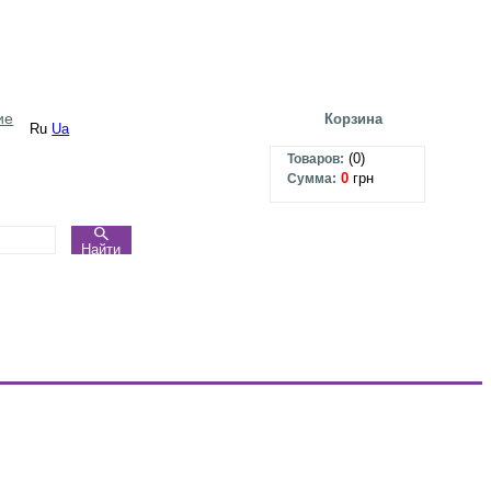
ие
Корзина
Ru
Ua
(
0
)
Товаров:
0
грн
Сумма:
Найти