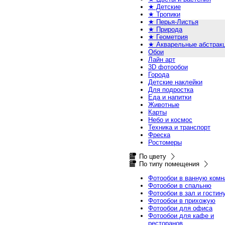
★ Детские
★ Тропики
★ Перья-Листья
★ Природа
★ Геометрия
★ Акварельные абстрак
Обои
Лайн арт
3D фотообои
Города
Детские наклейки
Для подростка
Еда и напитки
Животные
Карты
Небо и космос
Техника и транспорт
Фреска
Ростомеры
По цвету
По типу помещения
Фотообои в ванную комн
Фотообои в спальню
Фотообои в зал и гостин
Фотообои в прихожую
Фотообои для офиса
Фотообои для кафе и
ресторанов