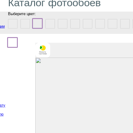
Каталог фотообоев
Выберите цвет:
ции
ату
ую