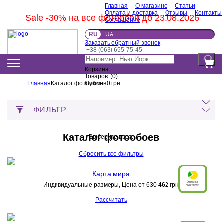
Главная
О магазине
Статьи
Оплата и доставка
Отзывы
Контакты
Sale -30% на все фотообои до 23.08.2026
Соглашение
RU
UA
Заказать обратный звонок
+38 (063) 655-75-45
Корзина
Товаров:
(
0
)
Главная
Каталог фотообоев
Сумма:
0
грн
ФИЛЬТР
Каталог фотообоев
Выберите цвет:
Сбросить все фильтры
Карта мира
Индивидуальные размеры, Цена от
630
462
грн
Рассчитать