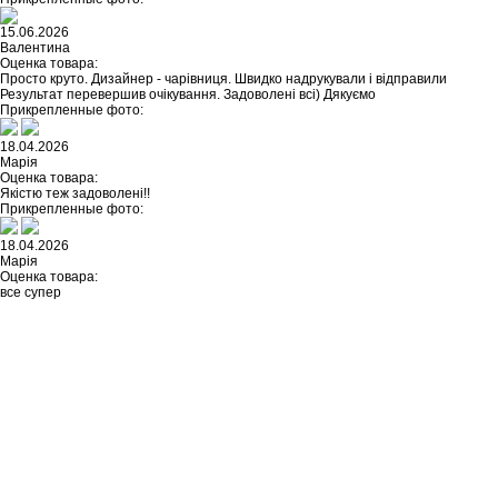
15.06.2026
Валентина
Оценка товара:
Просто круто. Дизайнер - чарівниця. Швидко надрукували і відправили
Результат перевершив очікування. Задоволені всі) Дякуємо
Прикрепленные фото:
18.04.2026
Марія
Оценка товара:
Якістю теж задоволені!!
Прикрепленные фото:
18.04.2026
Марія
Оценка товара:
все супер
Не нашли ничего подходящего?
У каждого нашего клиента есть
возможность заказать
индивидуальный дизайн