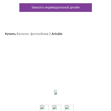
Заказать индивидуальный дизайн
Каталог фотообоев
Купить
| Artside
Контакты:
м.Дніпро
вул.Виконкомівська, 24
Пн-Пт 9:00-18:30
Сб по записи
Мы в соцсетях: