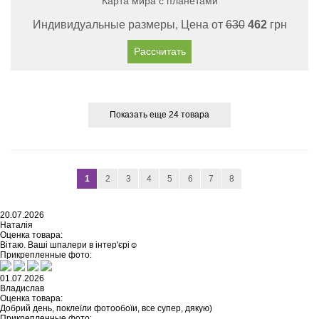
Карта мира с планетами
Индивидуальные размеры, Цена от
630
462
грн
Рассчитать
Показать еще 24 товара
1
2
3
4
5
6
7
8
20.07.2026
Наталія
Оценка товара:
Вітаю. Ваші шпалери в інтер'єрі☺️
Прикрепленные фото:
01.07.2026
Владислав
Оценка товара:
Добрий день, поклеїли фотообоїи, все супер, дякую)
Прикрепленные фото: