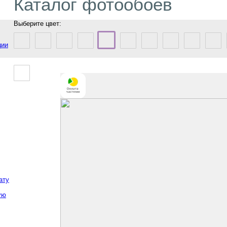
Каталог фотообоев
Выберите цвет:
ции
ату
ую