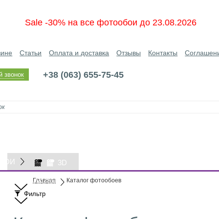
Sale -30% на все фотообои до 23.08.2026
зине
Статьи
Оплата и доставка
Отзывы
Контакты
Соглашен
+38 (063) 655-75-45
й звонок
БОИ
3D
Главная
Каталог фотообоев
ОБОИ
Фильтр