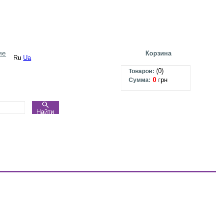
ие
Корзина
Ru
Ua
(
0
)
Товаров:
0
грн
Сумма:
Найти