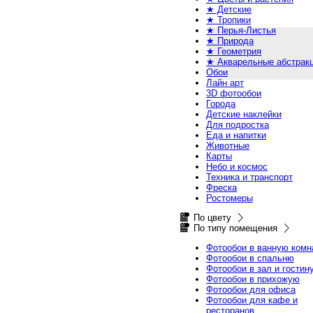
★ Детские
★ Тропики
★ Перья-Листья
★ Природа
★ Геометрия
★ Акварельные абстрак
Обои
Лайн арт
3D фотообои
Города
Детские наклейки
Для подростка
Еда и напитки
Животные
Карты
Небо и космос
Техника и транспорт
Фреска
Ростомеры
По цвету
По типу помещения
Фотообои в ванную комн
Фотообои в спальню
Фотообои в зал и гостин
Фотообои в прихожую
Фотообои для офиса
Фотообои для кафе и
ресторанов