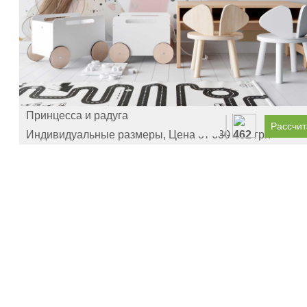
Принцесса и радуга
Рассчит
Индивидуальные размеры, Цена от
630
462
грн