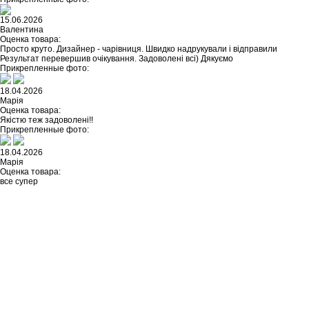
15.06.2026
Валентина
Оценка товара:
Просто круто. Дизайнер - чарівниця. Швидко надрукували і відправили
Результат перевершив очікування. Задоволені всі) Дякуємо
Прикрепленные фото:
18.04.2026
Марія
Оценка товара:
Якістю теж задоволені!!
Прикрепленные фото:
18.04.2026
Марія
Оценка товара:
все супер
Не нашли ничего подходящего?
У каждого нашего клиента есть
возможность заказать
индивидуальный дизайн