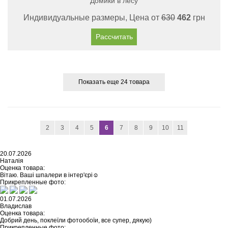
Домики в лесу
Индивидуальные размеры, Цена от
630
462
грн
Рассчитать
Показать еще 24 товара
2
3
4
5
6
7
8
9
10
11
20.07.2026
Наталія
Оценка товара:
Вітаю. Ваші шпалери в інтер'єрі☺️
Прикрепленные фото:
01.07.2026
Владислав
Оценка товара:
Добрий день, поклеїли фотообоїи, все супер, дякую)
Прикрепленные фото: