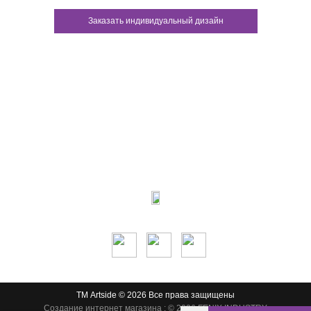
Заказать индивидуальный дизайн
Контакты:
м.Дніпро
вул.Виконкомівська, 24
Пн-Пт 9:00-18:30
Сб по записи
Мы в соцсетях:
ТМ Artside © 2026 Все права защищены
Создание интернет магазина
: © 2026 FENIX INDUSTRY