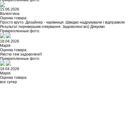
Прикрепленные фото:
15.06.2026
Валентина
Оценка товара:
Просто круто. Дизайнер - чарівниця. Швидко надрукували і відправили
Результат перевершив очікування. Задоволені всі) Дякуємо
Прикрепленные фото:
18.04.2026
Марія
Оценка товара:
Якістю теж задоволені!!
Прикрепленные фото:
18.04.2026
Марія
Оценка товара:
все супер
Не нашли ничего подходящего?
У каждого нашего клиента есть
возможность заказать
индивидуальный дизайн