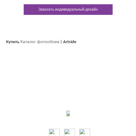
Заказать индивидуальный дизайн
Каталог фотообоев
Купить
| Artside
Контакты:
м.Дніпро
вул.Виконкомівська, 24
Пн-Пт 9:00-18:30
Сб по записи
Мы в соцсетях: