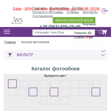
Главная
О магазине
Статьи
Sale -30% на все фотообои до 23.08.2026
RU
Оплата и доставка
Отзывы
Контакты
Соглашение
Заказать обратный звонок
Корзина
+38 (063) 655-75-45
Товаров:
(
0
)
0
Сумма:
грн
Главная
Каталог фотообоев
ФИЛЬТР
Каталог фотообоев
Выберите цвет: