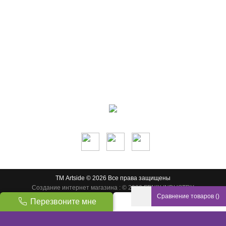
Контакты:
м.Дніпро
вул.Виконкомівська, 24
Пн-Пт 9:00-18:30
Сб по записи
Мы в соцсетях:
ТМ Artside © 2026 Все права защищены
Создание интернет магазина
: © 2026 FENIX INDUSTRY
Сравнение товаров
(
)
Перезвоните мне
Наверх