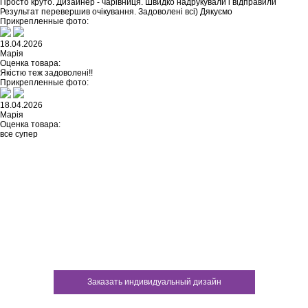
Просто круто. Дизайнер - чарівниця. Швидко надрукували і відправили
Результат перевершив очікування. Задоволені всі) Дякуємо
Прикрепленные фото:
18.04.2026
Марія
Оценка товара:
Якістю теж задоволені!!
Прикрепленные фото:
18.04.2026
Марія
Оценка товара:
все супер
Не нашли ничего подходящего?
У каждого нашего клиента есть
возможность заказать
индивидуальный дизайн
Заказать индивидуальный дизайн