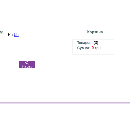
ие
Корзина
Ru
Ua
(
0
)
Товаров:
0
грн
Сумма:
Найти