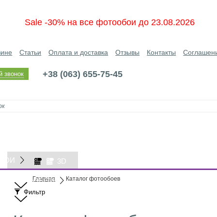
Sale -30% на все фотообои до 23.08.2026
зине
Статьи
Оплата и доставка
Отзывы
Контакты
Соглашен
+38 (063) 655-75-45
й звонок
БОИ
3D
Главная
Каталог фотообоев
ОБОИ
Фильтр