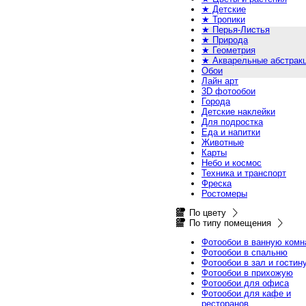
★ Детские
★ Тропики
★ Перья-Листья
★ Природа
★ Геометрия
★ Акварельные абстрак
Обои
Лайн арт
3D фотообои
Города
Детские наклейки
Для подростка
Еда и напитки
Животные
Карты
Небо и космос
Техника и транспорт
Фреска
Ростомеры
По цвету
По типу помещения
Фотообои в ванную комн
Фотообои в спальню
Фотообои в зал и гостин
Фотообои в прихожую
Фотообои для офиса
Фотообои для кафе и
ресторанов