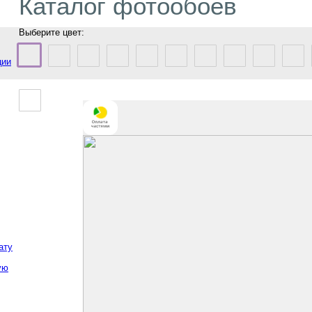
Каталог фотообоев
Выберите цвет:
ции
ату
ую