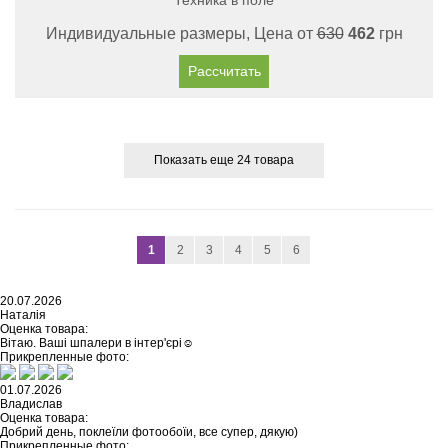
Техника в поле
Индивидуальные размеры, Цена от
630
462
грн
Рассчитать
Показать еще 24 товара
1
2
3
4
5
6
20.07.2026
Наталія
Оценка товара:
Вітаю. Ваші шпалери в інтер'єрі☺️
Прикрепленные фото:
01.07.2026
Владислав
Оценка товара:
Добрий день, поклеїли фотообоїи, все супер, дякую)
Прикрепленные фото: