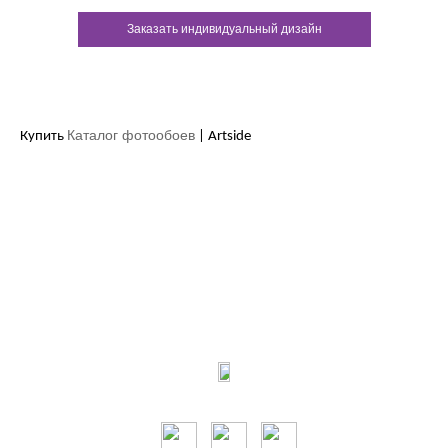
Заказать индивидуальный дизайн
Каталог фотообоев
Купить
| Artside
Контакты:
м.Дніпро
вул.Виконкомівська, 24
Пн-Пт 9:00-18:30
Сб по записи
Мы в соцсетях: