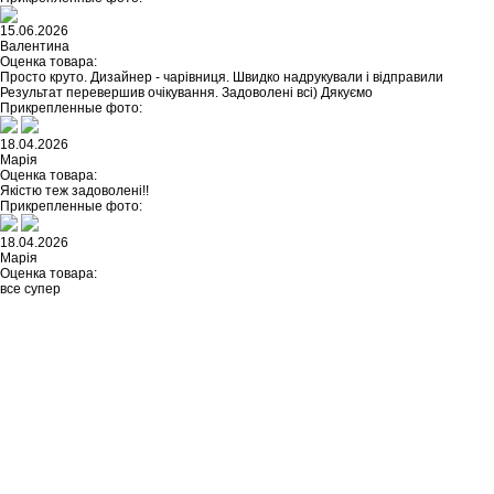
15.06.2026
Валентина
Оценка товара:
Просто круто. Дизайнер - чарівниця. Швидко надрукували і відправили
Результат перевершив очікування. Задоволені всі) Дякуємо
Прикрепленные фото:
18.04.2026
Марія
Оценка товара:
Якістю теж задоволені!!
Прикрепленные фото:
18.04.2026
Марія
Оценка товара:
все супер
Не нашли ничего подходящего?
У каждого нашего клиента есть
возможность заказать
индивидуальный дизайн