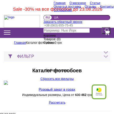
Главная
О магазине
Статьи
Оплата и доставка
Отзывы
Контакты
Sale -30% на все фотообои до 23.08.2026
Соглашение
RU
UA
Заказать обратный звонок
+38 (063) 655-75-45
Корзина
Товаров:
(
0
)
Главная
Каталог фотообоев
Сумма:
0
грн
ФИЛЬТР
Каталог фотообоев
Выберите цвет:
Сбросить все фильтры
Розовый закат в горах
Индивидуальные размеры, Цена от
630
462
грн
Рассчитать