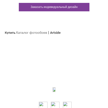
Заказать индивидуальный дизайн
Каталог фотообоев
Купить
| Artside
Контакты:
м.Дніпро
вул.Виконкомівська, 24
Пн-Пт 9:00-18:30
Сб по записи
Мы в соцсетях: