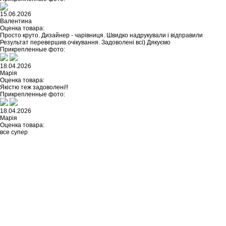
15.06.2026
Валентина
Оценка товара:
Просто круто. Дизайнер - чарівниця. Швидко надрукували і відправили
Результат перевершив очікування. Задоволені всі) Дякуємо
Прикрепленные фото:
18.04.2026
Марія
Оценка товара:
Якістю теж задоволені!!
Прикрепленные фото:
18.04.2026
Марія
Оценка товара:
все супер
Не нашли ничего подходящего?
У каждого нашего клиента есть
возможность заказать
индивидуальный дизайн