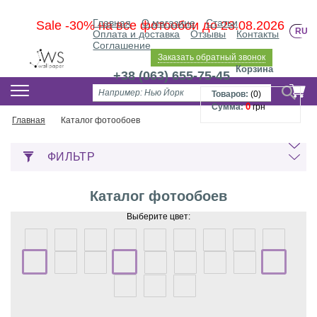
Главная
О магазине
Статьи
Sale -30% на все фотообои до 23.08.2026
RU
Оплата и доставка
Отзывы
Контакты
Соглашение
Заказать обратный звонок
Корзина
+38 (063) 655-75-45
Товаров:
(
0
)
0
Сумма:
грн
Главная
Каталог фотообоев
ФИЛЬТР
Каталог фотообоев
Выберите цвет: