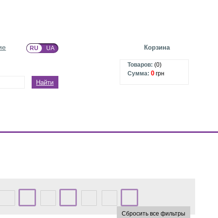
ие
Корзина
RU
UA
Товаров:
(
0
)
0
Сумма:
грн
Найти
Сбросить все фильтры