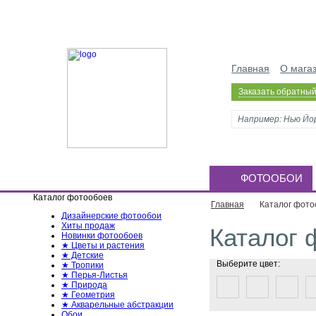
Главная
О мага
Заказать обратный
ФОТООБОИ
Каталог фотообоев
Главная
Каталог фото
Дизайнерские фотообои
Хиты продаж
Каталог 
Новинки фотообоев
★ Цветы и растения
★ Детские
Выберите цвет:
★ Тропики
★ Перья-Листья
★ Природа
★ Геометрия
★ Акварельные абстракции
Обои