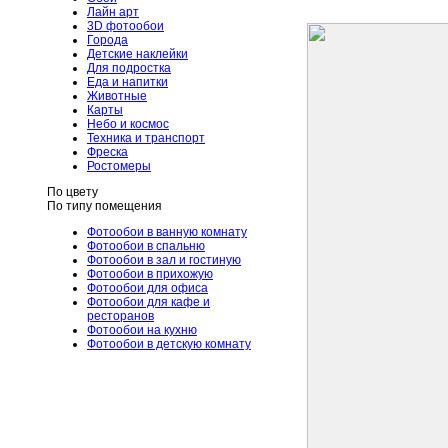
Лайн арт
3D фотообои
Города
Детские наклейки
Для подростка
Еда и напитки
Животные
Карты
Небо и космос
Техника и транспорт
Фреска
Ростомеры
По цвету
По типу помещения
Фотообои в ванную комнату
Фотообои в спальню
Фотообои в зал и гостиную
Фотообои в прихожую
Фотообои для офиса
Фотообои для кафе и
ресторанов
Фотообои на кухню
Фотообои в детскую комнату