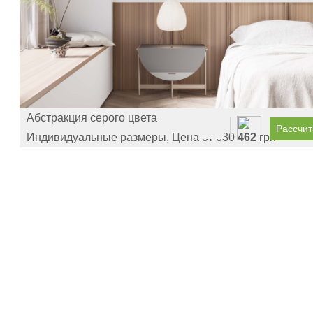
Абстракция серого цвета
Рассчит
Индивидуальные размеры, Цена от
630
462
грн