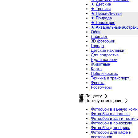
★ Детские
★ Тропики
★ Перья-Листья
★ Природа
★ Геометрия
★ Акварельные абстрак
Обои
Лайн арт
3D фотообои
Города
Детские наклейки
Для подростка
Еда и напитки
Животные
Карты
Небо и космос
Техника и транспорт
Фреска
Ростомеры
По цвету
По типу помещения
Фотообои в ванную комн
Фотообои в спальню
Фотообои в зал и гостин
Фотообои в прихожую
Фотообои для офиса
Фотообои для кафе и
ресторанов