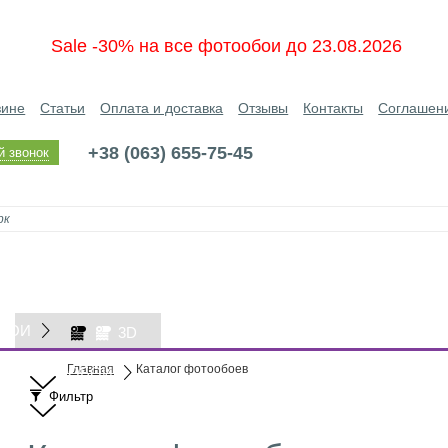
Sale -30% на все фотообои до 23.08.2026
зине
Статьи
Оплата и доставка
Отзывы
Контакты
Соглашен
+38 (063) 655-75-45
й звонок
БОИ
3D
Главная
Каталог фотообоев
ОБОИ
Фильтр