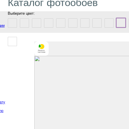
Каталог фотообоев
Выберите цвет:
ции
ату
ую