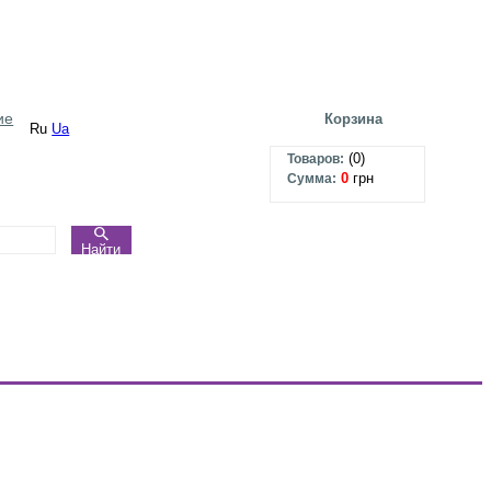
ие
Корзина
Ru
Ua
(
0
)
Товаров:
0
грн
Сумма:
Найти