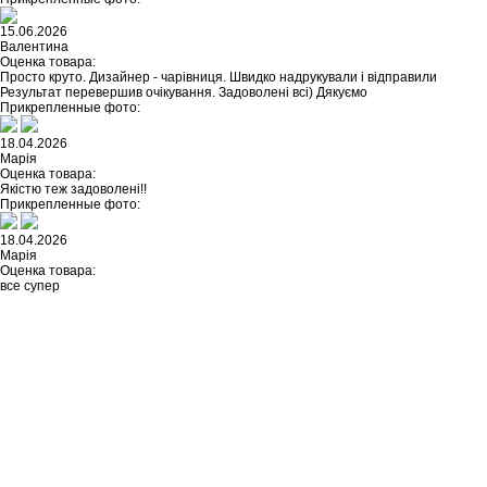
15.06.2026
Валентина
Оценка товара:
Просто круто. Дизайнер - чарівниця. Швидко надрукували і відправили
Результат перевершив очікування. Задоволені всі) Дякуємо
Прикрепленные фото:
18.04.2026
Марія
Оценка товара:
Якістю теж задоволені!!
Прикрепленные фото:
18.04.2026
Марія
Оценка товара:
все супер
Не нашли ничего подходящего?
У каждого нашего клиента есть
возможность заказать
индивидуальный дизайн