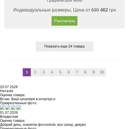
Графическое небо
Индивидуальные размеры, Цена от
630
462
грн
Рассчитать
Показать еще 24 товара
1
2
3
4
5
6
7
8
9
10
20.07.2026
Наталія
Оценка товара:
Вітаю. Ваші шпалери в інтер'єрі☺️
Прикрепленные фото:
01.07.2026
Владислав
Оценка товара:
Добрий день, поклеїли фотообоїи, все супер, дякую)
Прикрепленные фото: