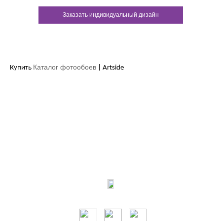
Заказать индивидуальный дизайн
Каталог фотообоев
Купить
| Artside
Контакты:
м.Дніпро
вул.Виконкомівська, 24
Пн-Пт 9:00-18:30
Сб по записи
Мы в соцсетях: