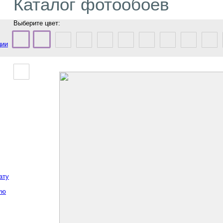
Каталог фотообоев
Выберите цвет:
ции
ату
ую