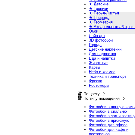
★ Детские
★ Тропики
★ Перья-Листья
★ Природа
★ Геометрия
★ Акварельные абстрак
Обои
Лайн арт
3D фотообои
Города
Детские наклейки
Для подростка
Еда и напитки
Животные
Карты
Небо и космос
Техника и транспорт
Фреска
Ростомеры
По цвету
По типу помещения
Фотообои в ванную комн
Фотообои в спальню
Фотообои в зал и гостин
Фотообои в прихожую
Фотообои для офиса
Фотообои для кафе и
ресторанов