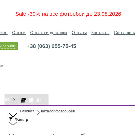
Sale -30% на все фотообои до 23.08.2026
зине
Статьи
Оплата и доставка
Отзывы
Контакты
Соглашен
+38 (063) 655-75-45
й звонок
БОИ
3D
Главная
Каталог фотообоев
ОБОИ
Фильтр