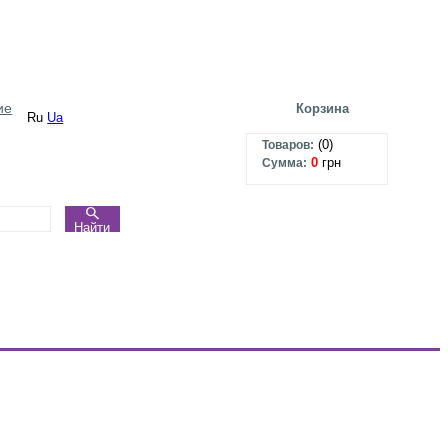
ие
Корзина
Ru
Ua
(
0
)
Товаров:
0
грн
Сумма:
Найти