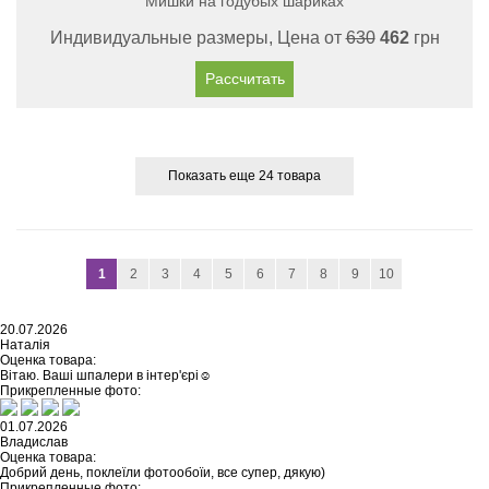
Мишки на годубых шариках
Индивидуальные размеры, Цена от
630
462
грн
Рассчитать
Показать еще 24 товара
1
2
3
4
5
6
7
8
9
10
20.07.2026
Наталія
Оценка товара:
Вітаю. Ваші шпалери в інтер'єрі☺️
Прикрепленные фото:
01.07.2026
Владислав
Оценка товара:
Добрий день, поклеїли фотообоїи, все супер, дякую)
Прикрепленные фото: