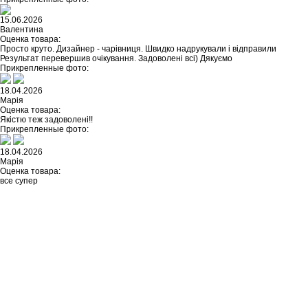
15.06.2026
Валентина
Оценка товара:
Просто круто. Дизайнер - чарівниця. Швидко надрукували і відправили
Результат перевершив очікування. Задоволені всі) Дякуємо
Прикрепленные фото:
18.04.2026
Марія
Оценка товара:
Якістю теж задоволені!!
Прикрепленные фото:
18.04.2026
Марія
Оценка товара:
все супер
Не нашли ничего подходящего?
У каждого нашего клиента есть
возможность заказать
индивидуальный дизайн