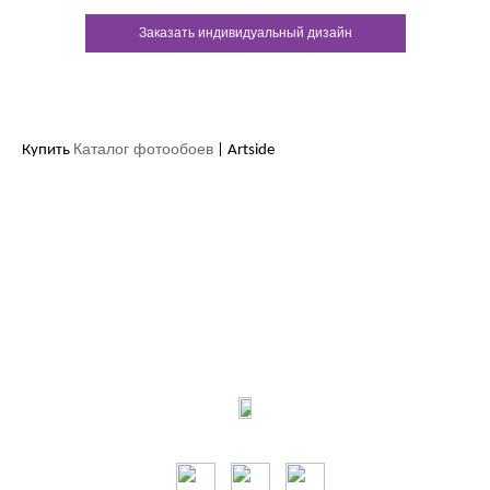
Заказать индивидуальный дизайн
Каталог фотообоев
Купить
| Artside
Контакты:
м.Дніпро
вул.Виконкомівська, 24
Пн-Пт 9:00-18:30
Сб по записи
Мы в соцсетях: