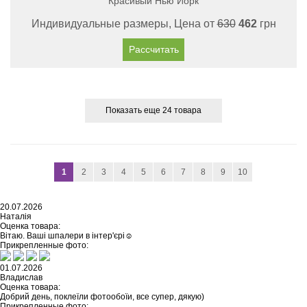
Красивый Нью Йорк
Индивидуальные размеры, Цена от
630
462
грн
Рассчитать
Показать еще 24 товара
1
2
3
4
5
6
7
8
9
10
20.07.2026
Наталія
Оценка товара:
Вітаю. Ваші шпалери в інтер'єрі☺️
Прикрепленные фото:
01.07.2026
Владислав
Оценка товара:
Добрий день, поклеїли фотообоїи, все супер, дякую)
Прикрепленные фото: