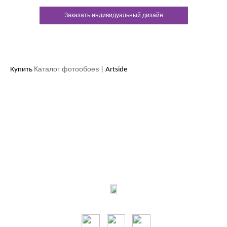
Заказать индивидуальный дизайн
Каталог фотообоев
Купить
| Artside
Контакты:
м.Дніпро
вул.Виконкомівська, 24
Пн-Пт 9:00-18:30
Сб по записи
Мы в соцсетях: