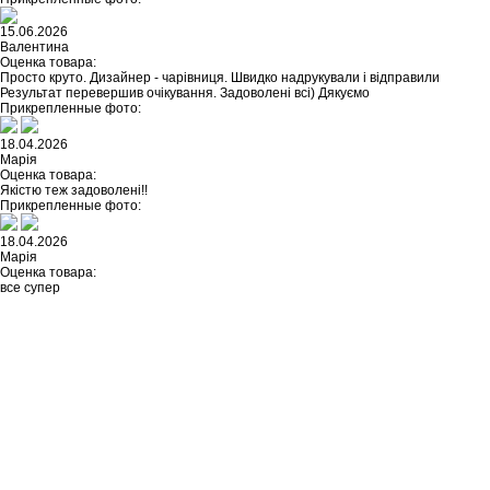
15.06.2026
Валентина
Оценка товара:
Просто круто. Дизайнер - чарівниця. Швидко надрукували і відправили
Результат перевершив очікування. Задоволені всі) Дякуємо
Прикрепленные фото:
18.04.2026
Марія
Оценка товара:
Якістю теж задоволені!!
Прикрепленные фото:
18.04.2026
Марія
Оценка товара:
все супер
Не нашли ничего подходящего?
У каждого нашего клиента есть
возможность заказать
индивидуальный дизайн