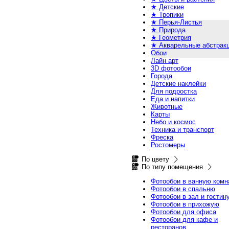
★ Детские
★ Тропики
★ Перья-Листья
★ Природа
★ Геометрия
★ Акварельные абстрак
Обои
Лайн арт
3D фотообои
Города
Детские наклейки
Для подростка
Еда и напитки
Животные
Карты
Небо и космос
Техника и транспорт
Фреска
Ростомеры
По цвету
По типу помещения
Фотообои в ванную комн
Фотообои в спальню
Фотообои в зал и гостин
Фотообои в прихожую
Фотообои для офиса
Фотообои для кафе и
ресторанов