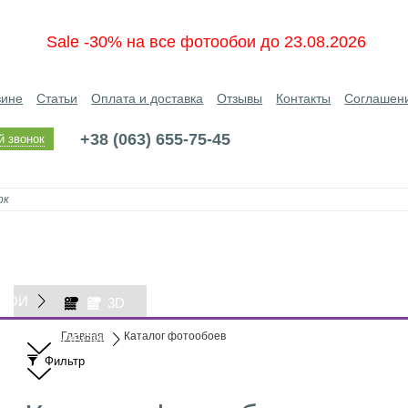
Sale -30% на все фотообои до 23.08.2026
зине
Статьи
Оплата и доставка
Отзывы
Контакты
Соглашен
+38 (063) 655-75-45
й звонок
БОИ
3D
Главная
Каталог фотообоев
ОБОИ
Фильтр