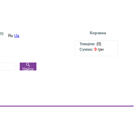
ие
Корзина
Ru
Ua
(
0
)
Товаров:
0
грн
Сумма:
Найти