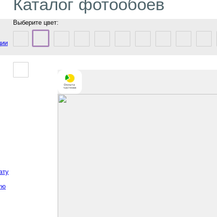
Каталог фотообоев
Выберите цвет:
ции
ату
ую