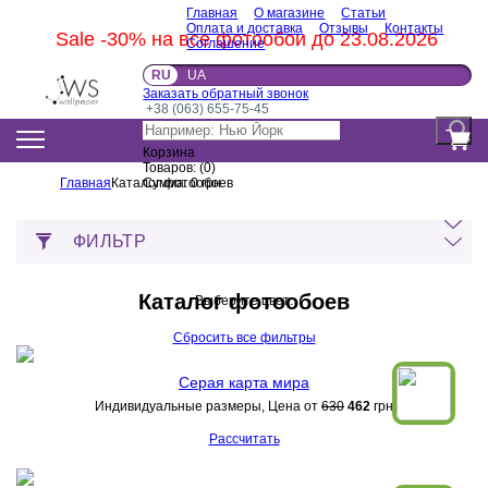
Главная
О магазине
Статьи
Оплата и доставка
Отзывы
Контакты
Sale -30% на все фотообои до 23.08.2026
Соглашение
RU
UA
Заказать обратный звонок
+38 (063) 655-75-45
Корзина
Товаров:
(
0
)
Главная
Каталог фотообоев
Сумма:
0
грн
ФИЛЬТР
Каталог фотообоев
Выберите цвет:
Сбросить все фильтры
Серая карта мира
Индивидуальные размеры, Цена от
630
462
грн
Рассчитать