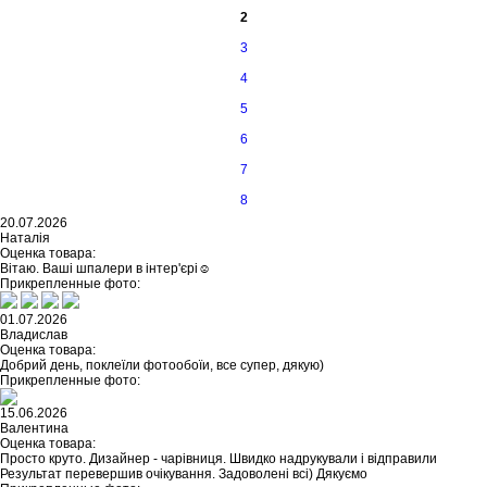
2
3
4
5
6
7
8
20.07.2026
Наталія
Оценка товара:
Вітаю. Ваші шпалери в інтер'єрі☺️
Прикрепленные фото:
01.07.2026
Владислав
Оценка товара:
Добрий день, поклеїли фотообоїи, все супер, дякую)
Прикрепленные фото:
15.06.2026
Валентина
Оценка товара:
Просто круто. Дизайнер - чарівниця. Швидко надрукували і відправили
Результат перевершив очікування. Задоволені всі) Дякуємо