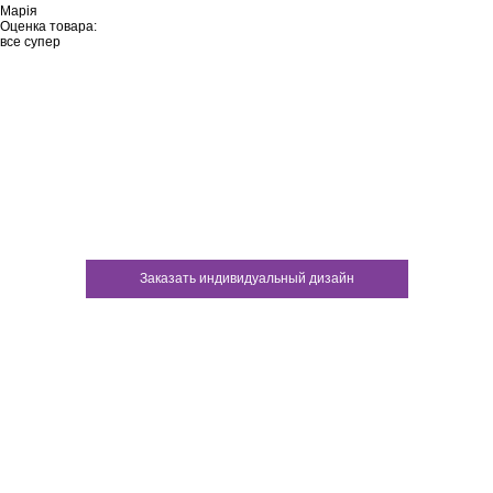
Марія
Оценка товара:
все супер
Не нашли ничего подходящего?
У каждого нашего клиента есть
возможность заказать
индивидуальный дизайн
Заказать индивидуальный дизайн
Контакты:
м.Дніпро
вул.Виконкомівська, 24