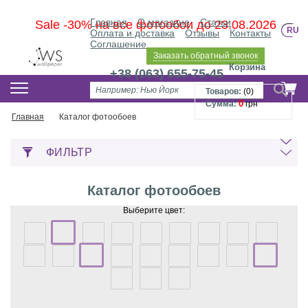
Главная
О магазине
Статьи
Sale -30% на все фотообои до 23.08.2026
RU
Оплата и доставка
Отзывы
Контакты
Соглашение
Заказать обратный звонок
Корзина
+38 (063) 655-75-45
Товаров:
(
0
)
0
Сумма:
грн
Главная
Каталог фотообоев
ФИЛЬТР
Каталог фотообоев
Выберите цвет: