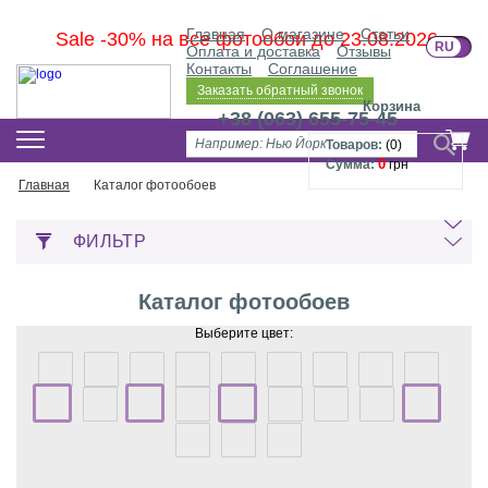
Главная
О магазине
Статьи
Sale -30% на все фотообои до 23.08.2026
RU
U
Оплата и доставка
Отзывы
Контакты
Соглашение
Заказать обратный звонок
Корзина
+38 (063) 655-75-45
Товаров:
(
0
)
0
Сумма:
грн
Главная
Каталог фотообоев
ФИЛЬТР
Каталог фотообоев
Выберите цвет: