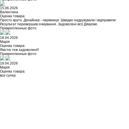
15.06.2026
Валентина
Оценка товара:
Просто круто. Дизайнер - чарівниця. Швидко надрукували і відправили
Результат перевершив очікування. Задоволені всі) Дякуємо
Прикрепленные фото:
18.04.2026
Марія
Оценка товара:
Якістю теж задоволені!!
Прикрепленные фото:
18.04.2026
Марія
Оценка товара:
все супер
Не нашли ничего подходящего?
У каждого нашего клиента есть
возможность заказать
индивидуальный дизайн