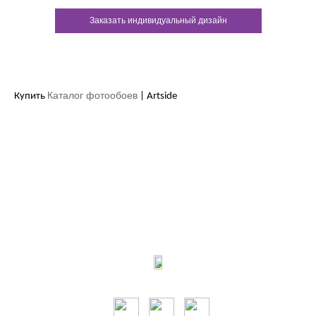
Заказать индивидуальный дизайн
Каталог фотообоев
Купить
| Artside
Контакты:
м.Дніпро
вул.Виконкомівська, 24
Пн-Пт 9:00-18:30
Сб по записи
Мы в соцсетях: