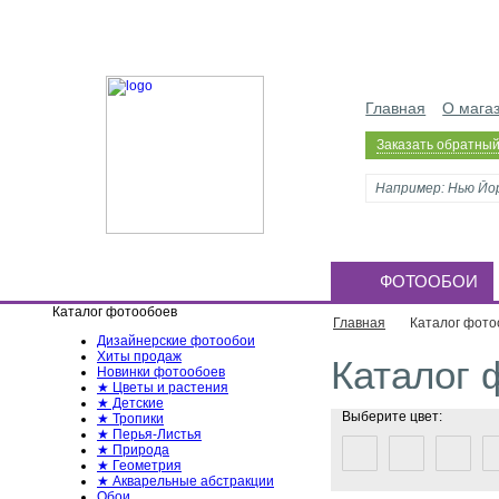
Главная
О мага
Заказать обратный
ФОТООБОИ
Каталог фотообоев
Главная
Каталог фото
Дизайнерские фотообои
Хиты продаж
Каталог 
Новинки фотообоев
★ Цветы и растения
★ Детские
Выберите цвет:
★ Тропики
★ Перья-Листья
★ Природа
★ Геометрия
★ Акварельные абстракции
Обои