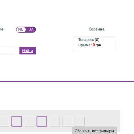
ие
Корзина
RU
UA
Товаров:
(
0
)
0
Сумма:
грн
Найти
Сбросить все фильтры