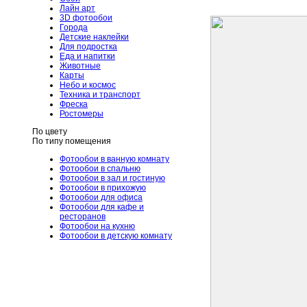
Лайн арт
3D фотообои
Города
Детские наклейки
Для подростка
Еда и напитки
Животные
Карты
Небо и космос
Техника и транспорт
Фреска
Ростомеры
По цвету
По типу помещения
Фотообои в ванную комнату
Фотообои в спальню
Фотообои в зал и гостиную
Фотообои в прихожую
Фотообои для офиса
Фотообои для кафе и
ресторанов
Фотообои на кухню
Фотообои в детскую комнату