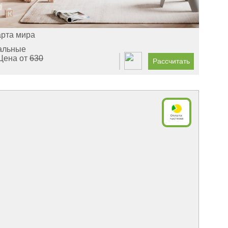
арта мира
альные
Цена от
630
Рассчитать