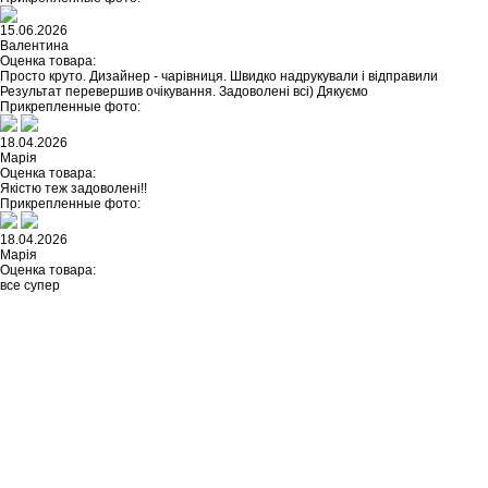
15.06.2026
Валентина
Оценка товара:
Просто круто. Дизайнер - чарівниця. Швидко надрукували і відправили
Результат перевершив очікування. Задоволені всі) Дякуємо
Прикрепленные фото:
18.04.2026
Марія
Оценка товара:
Якістю теж задоволені!!
Прикрепленные фото:
18.04.2026
Марія
Оценка товара:
все супер
Не нашли ничего подходящего?
У каждого нашего клиента есть
возможность заказать
индивидуальный дизайн