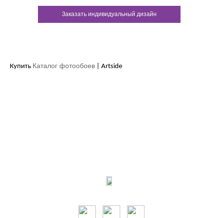
Заказать индивидуальный дизайн
Каталог фотообоев
Купить
| Artside
Контакты:
м.Дніпро
вул.Виконкомівська, 24
Пн-Пт 9:00-18:30
Сб по записи
Мы в соцсетях: