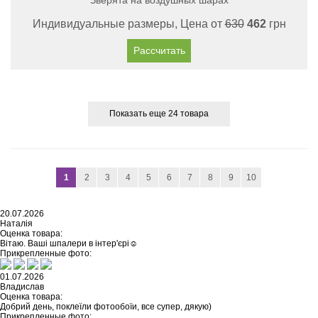
Зверята на воздушных шарах
Индивидуальные размеры, Цена от
630
462
грн
Рассчитать
Показать еще 24 товара
1
2
3
4
5
6
7
8
9
10
20.07.2026
Наталія
Оценка товара:
Вітаю. Ваші шпалери в інтер'єрі☺️
Прикрепленные фото:
01.07.2026
Владислав
Оценка товара:
Добрий день, поклеїли фотообоїи, все супер, дякую)
Прикрепленные фото: