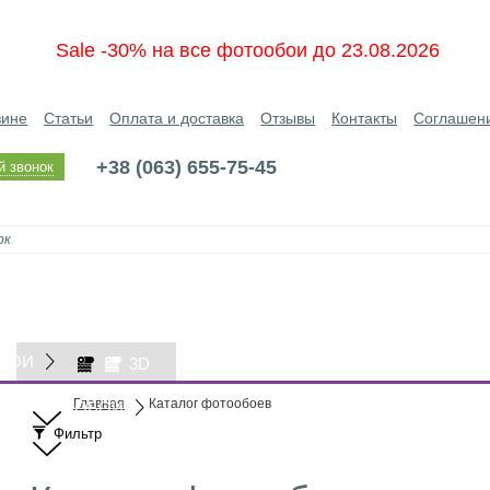
Sale -30% на все фотообои до 23.08.2026
зине
Статьи
Оплата и доставка
Отзывы
Контакты
Соглашен
+38 (063) 655-75-45
й звонок
БОИ
3D
Главная
Каталог фотообоев
ОБОИ
Фильтр