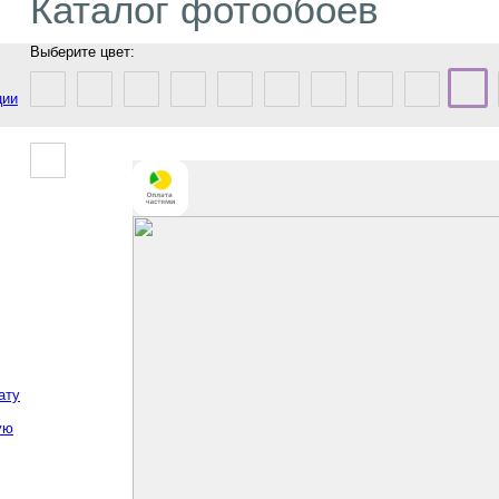
Каталог фотообоев
Выберите цвет:
ции
ату
ую