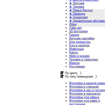
★ Детские
★ Тропики
★ Перья-Листья
★ Природа
★ Геометрия
★ Акварельные абстрак
Обои
Лайн арт
3D фотообои
Города
Детские наклейки
Для подростка
Еда и напитки
Животные
Карты
Небо и космос
Техника и транспорт
Фреска
Ростомеры
По цвету
По типу помещения
Фотообои в ванную комн
Фотообои в спальню
Фотообои в зал и гостин
Фотообои в прихожую
Фотообои для офиса
Фотообои для кафе и
ресторанов