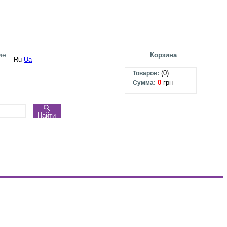
ие
Корзина
Ru
Ua
(
0
)
Товаров:
0
грн
Сумма:
Найти