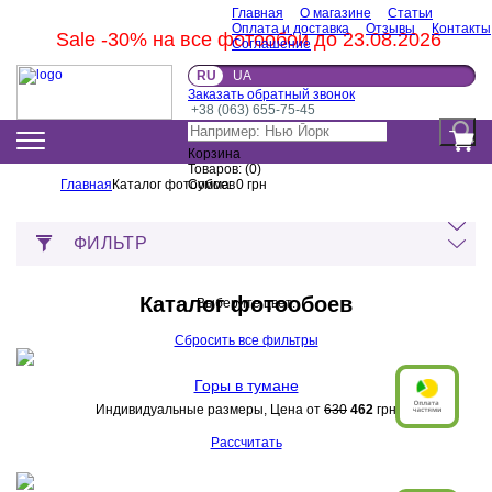
Главная
О магазине
Статьи
Оплата и доставка
Отзывы
Контакты
Sale -30% на все фотообои до 23.08.2026
Соглашение
RU
UA
Заказать обратный звонок
+38 (063) 655-75-45
Корзина
Товаров:
(
0
)
Главная
Каталог фотообоев
Сумма:
0
грн
ФИЛЬТР
Каталог фотообоев
Выберите цвет:
Сбросить все фильтры
Горы в тумане
Индивидуальные размеры, Цена от
630
462
грн
Рассчитать