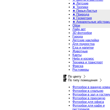
★ Детские
★ Тропики
★ Перья-Листья
★ Природа
★ Геометрия
★ Акварельные абстрак
Обои
Лайн арт
3D фотообои
Города
Детские наклейки
Для подростка
Еда и напитки
Животные
Карты
Небо и космос
Техника и транспорт
Фреска
Ростомеры
По цвету
По типу помещения
Фотообои в ванную комн
Фотообои в спальню
Фотообои в зал и гостин
Фотообои в прихожую
Фотообои для офиса
Фотообои для кафе и
ресторанов