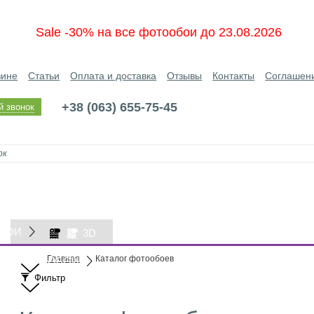
Sale -30% на все фотообои до 23.08.2026
зине
Статьи
Оплата и доставка
Отзывы
Контакты
Соглашен
+38 (063) 655-75-45
й звонок
БОИ
3D
Главная
Каталог фотообоев
ОБОИ
Фильтр