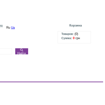
ие
Корзина
Ru
Ua
(
0
)
Товаров:
0
грн
Сумма:
Найти