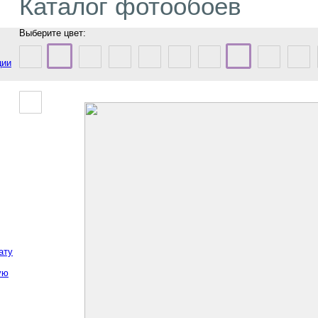
Каталог фотообоев
Выберите цвет:
ции
ату
ую