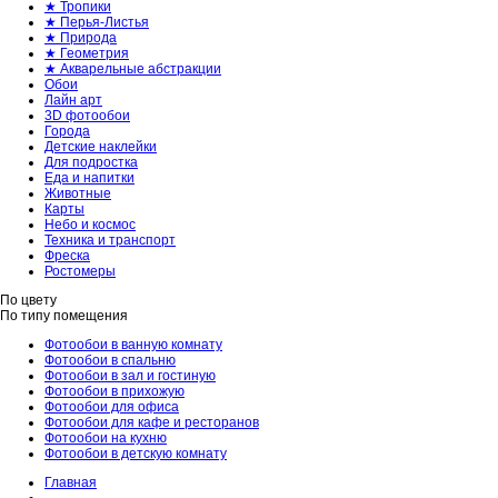
★ Тропики
★ Перья-Листья
★ Природа
★ Геометрия
★ Акварельные абстракции
Обои
Лайн арт
3D фотообои
Города
Детские наклейки
Для подростка
Еда и напитки
Животные
Карты
Небо и космос
Техника и транспорт
Фреска
Ростомеры
По цвету
По типу помещения
Фотообои в ванную комнату
Фотообои в спальню
Фотообои в зал и гостиную
Фотообои в прихожую
Фотообои для офиса
Фотообои для кафе и ресторанов
Фотообои на кухню
Фотообои в детскую комнату
Главная