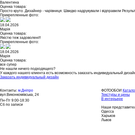
Валентина
Оценка товара:
Просто круто. Дизайнер - чарівниця. Швидко надрукували і відправили Резуль
Прикрепленные фото:
18.04.2026
Марія
Оценка товара:
Якістю теж задоволені!!
Прикрепленные фото:
18.04.2026
Марія
Оценка товара:
все супер
Не нашли ничего подходящего?
У каждого нашего клиента есть возможность заказать индивидуальный дизай
Заказать индивидуальный дизайн
Контакты:
м.Дніпро
ФОТООБОИ
Катало
вул.Виконкомівська, 24
Текстуры и цены
В интерьере
Пн-Пт 9:00-18:30
Сб по записи
Наши представител
Одесса
Харьков
Львов