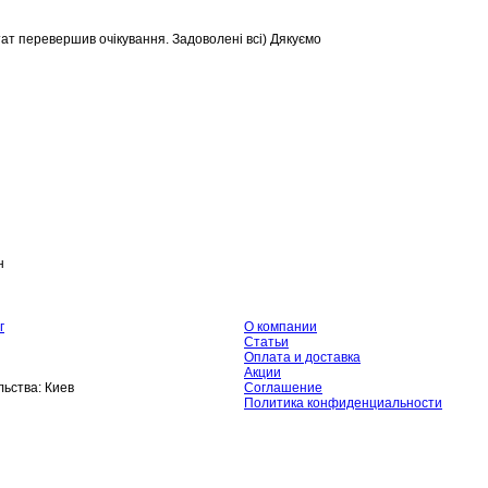
тат перевершив очікування. Задоволені всі) Дякуємо
н
г
О компании
Статьи
Оплата и доставка
Акции
ьства:
Киев
Соглашение
Политика конфиденциальности