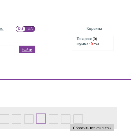
ие
Корзина
RU
UA
Товаров:
(
0
)
0
Сумма:
грн
Найти
Сбросить все фильтры