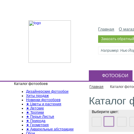
Главная
О мага
Заказать обратный
ФОТООБОИ
Каталог фотообоев
Главная
Каталог фото
Дизайнерские фотообои
Хиты продаж
Каталог 
Новинки фотообоев
★ Цветы и растения
★ Детские
Выберите цвет:
★ Тропики
★ Перья-Листья
★ Природа
★ Геометрия
★ Акварельные абстракции
Обои