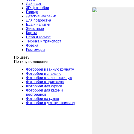
Лайн арт
3D фотообои
Города
Детские наклейки
Для подростка
Еда и напитки
Животные
Карты
Небо и космос
Техника и транспорт
Фреска
Ростомеры
По цвету
По типу помещения
Фотообои в ванную комнату
Фотообои в спальню
Фотообои в зал и гостиную
Фотообои в прихожую
Фотообои для офиса
Фотообои для кафе и
ресторанов
Фотообои на кухню
Фотообои в детскую комнату