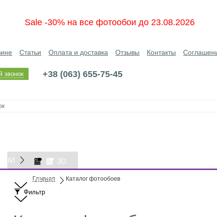
Sale -30% на все фотообои до 23.08.2026
зине
Статьи
Оплата и доставка
Отзывы
Контакты
Соглашен
+38 (063) 655-75-45
й звонок
БОИ
3D
Главная
Каталог фотообоев
ОБОИ
Фильтр