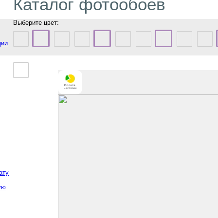
Каталог фотообоев
Выберите цвет:
ции
ату
ую