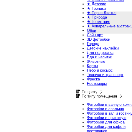
★ Детские
★ Тропики
★ Перья-Листья
★ Природа
★ Геометрия
★ Акварельные абстрак
Обои
Лайн арт
3D фотообои
Города
Детские наклейки
Для подростка
Еда и напитки
Животные
Карты
Небо и космос
Техника и транспорт
Фреска
Ростомеры
По цвету
По типу помещения
Фотообои в ванную комн
Фотообои в спальню
Фотообои в зал и гостин
Фотообои в прихожую
Фотообои для офиса
Фотообои для кафе и
ресторанов