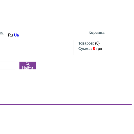
ие
Корзина
Ru
Ua
(
0
)
Товаров:
0
грн
Сумма:
Найти