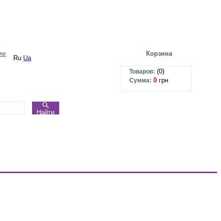
ие
Корзина
Ru
Ua
(
0
)
Товаров:
0
грн
Сумма:
Найти