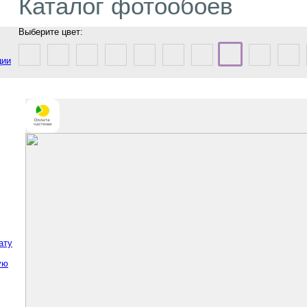
Каталог фотообоев
Выберите цвет:
ции
ату
ую