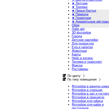
★ Детские
★ Тропики
★ Перья-Листья
★ Природа
★ Геометрия
★ Акварельные абстрак
Обои
Лайн арт
3D фотообои
Города
Детские наклейки
Для подростка
Еда и напитки
Животные
Карты
Небо и космос
Техника и транспорт
Фреска
Ростомеры
По цвету
По типу помещения
Фотообои в ванную комн
Фотообои в спальню
Фотообои в зал и гостин
Фотообои в прихожую
Фотообои для офиса
Фотообои для кафе и
ресторанов