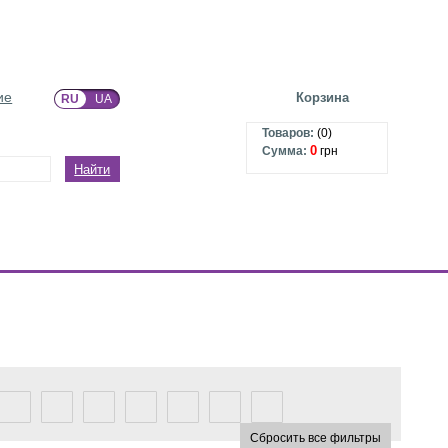
ие
Корзина
RU
UA
Товаров:
(
0
)
0
Сумма:
грн
Найти
Сбросить все фильтры