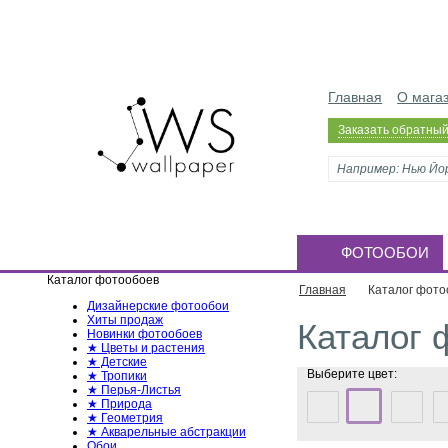
Главная
О мага
Заказать обратный
ФОТООБОИ
Каталог фотообоев
Главная
Каталог фото
Дизайнерские фотообои
Хиты продаж
Каталог 
Новинки фотообоев
★ Цветы и растения
★ Детские
Выберите цвет:
★ Тропики
★ Перья-Листья
★ Природа
★ Геометрия
★ Акварельные абстракции
Обои