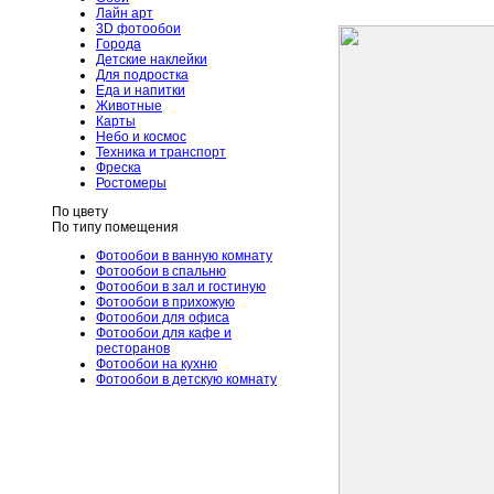
Лайн арт
3D фотообои
Города
Детские наклейки
Для подростка
Еда и напитки
Животные
Карты
Небо и космос
Техника и транспорт
Фреска
Ростомеры
По цвету
По типу помещения
Фотообои в ванную комнату
Фотообои в спальню
Фотообои в зал и гостиную
Фотообои в прихожую
Фотообои для офиса
Фотообои для кафе и
ресторанов
Фотообои на кухню
Фотообои в детскую комнату