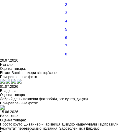
2
3
4
5
6
7
8
20.07.2026
Наталія
Оценка товара:
Вітаю. Ваші шпалери в інтер'єрі☺️
Прикрепленные фото:
01.07.2026
Владислав
Оценка товара:
Добрий день, поклеїли фотообоїи, все супер, дякую)
Прикрепленные фото:
15.06.2026
Валентина
Оценка товара:
Просто круто. Дизайнер - чарівниця. Швидко надрукували і відправили
Результат перевершив очікування. Задоволені всі) Дякуємо