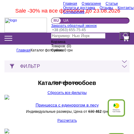
Главная
О магазине
Статьи
Оплата и доставка
Отзывы
Контакты
Sale -30% на все фотообои до 23.08.2026
Соглашение
RU
UA
Заказать обратный звонок
+38 (063) 655-75-45
Корзина
Товаров:
(
0
)
Главная
Каталог фотообоев
Сумма:
0
грн
ФИЛЬТР
Каталог фотообоев
Выберите цвет:
Сбросить все фильтры
Принцесса с единорогом в лесу
Индивидуальные размеры, Цена от
630
462
грн
Рассчитать